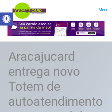
Menu
Abrir a barra de ferramentas
Aracajucard
entrega novo
Totem de
autoatendimento