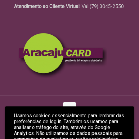
Atendimento ao Cliente Virtual:
Val (79) 3045-2550
Usamos cookies essencialmente para lembrar das
preferências de log in. Também os usamos para
© 2026 ARACAJUCARD LTDA
analisar o tráfego do site, através do Google
Site Produzido por
Empreendex.com
&
Baruk Soft
Analytics. Não utilizamos os dados pessoais para