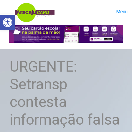
Menu
Abrir a barra de ferramentas
URGENTE:
Setransp
contesta
informação falsa