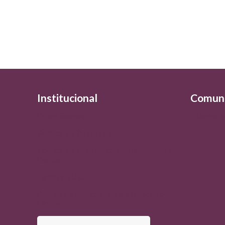
Institucional
Comun
Quem Somos
Últimas N
Política de Qualidade
Política de Privacidade e Tratamento de
Dados
Termo de Uso
Comitê de Privacidade e Proteção de
Dados