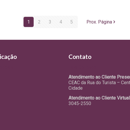
1
2
3
4
5
Prox. Página
icação
Contato
otícias
Fale Conosco
Atendimento ao Cliente Presen
CEAC da Rua do Turista – Cen
Cidade
Atendimento ao Cliente Virtual
3045-2550