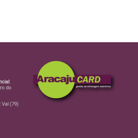
cial:
tro do
:
Val (79)