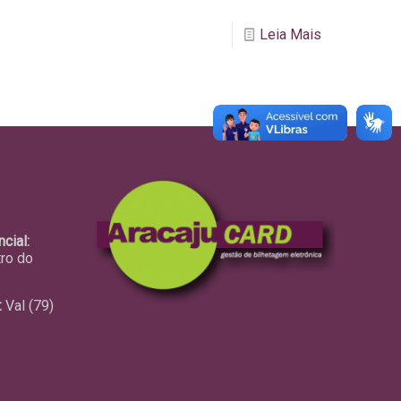
Leia Mais
cial:
tro do
:
Val (79)