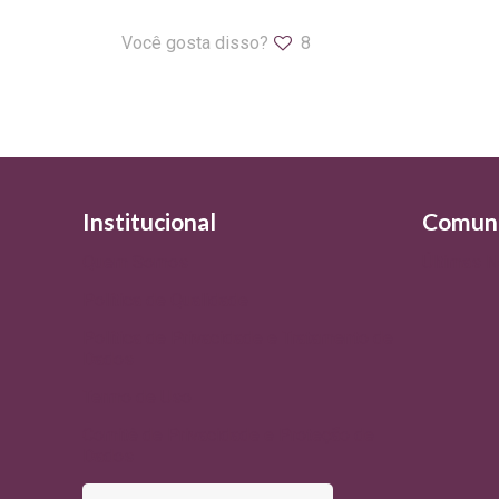
Você gosta disso?
8
Institucional
Comun
Quem Somos
Últimas N
Política de Qualidade
Política de Privacidade e Tratamento de
Dados
Termo de Uso
Comitê de Privacidade e Proteção de
Dados