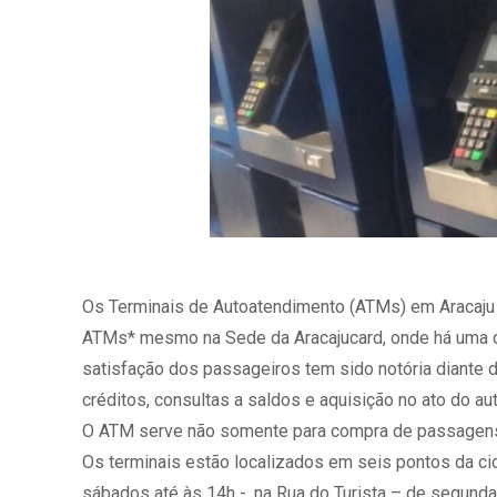
Os Terminais de Autoatendimento (ATMs) em Aracaju e
ATMs* mesmo na Sede da Aracajucard, onde há uma cen
satisfação dos passageiros tem sido notória diante 
créditos, consultas a saldos e aquisição no ato do a
O ATM serve não somente para compra de passagens 
Os terminais estão localizados em seis pontos da cid
sábados até ‪às 14h‬ -, na Rua do Turista – de segund