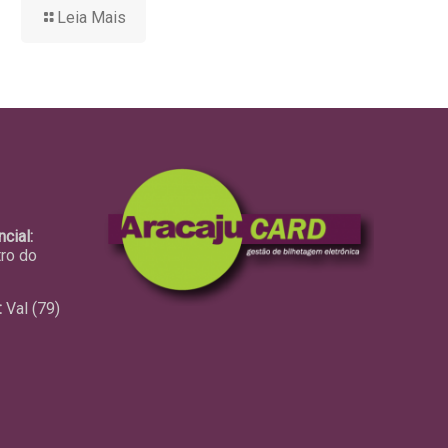
Leia Mais
cial:
tro do
:
Val (79)