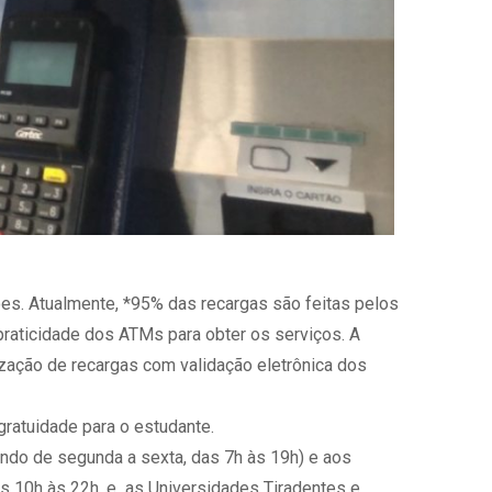
es. Atualmente, *95% das recargas são feitas pelos
raticidade dos ATMs para obter os serviços. A
zação de recargas com validação eletrônica dos
atuidade para o estudante.
do de segunda a sexta, das 7h ‪às 19h‬) e aos
as 10h ‪às 22h‬, e as Universidades Tiradentes e