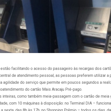
stão facilitando o acesso do passageiro às recargas dos cartõ
tral de atendimento pessoal, as pessoas preferem utilizar a p
da agilidade do serviço que permite em poucos segundos a reali
utoatendimento do cartão Mais Aracaju Pré-pago.
inteiras, como também meia-passagem com o cartão de meia gr
ade, com 10 máquinas à disposição: no Terminal DIA – funcionan
a a sexta, das 8h ‪às 17h‬, no Shopping Prêmio – todos os dias, d