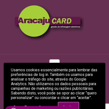
Usamos cookies essencialmente para lembrar das
preferências de log in. Também os usamos para
© 2026 ARACAJUCARD LTDA
analisar o tráfego do site, através do Google
Site Produzido por
Empreendex.com
&
Baruk Soft
Analytics. Não utilizamos os dados pessoais para
campanhas de marketing ou razões publicitárias.
Sabendo disto, você pode se opor ao clicar “quero
personalizar” ou concordar e clicar em “aceitar”.
Quero Personalizar
Aceitar