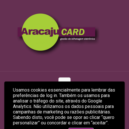
Usamos cookies essencialmente para lembrar das
preferências de log in. Também os usamos para
© 2026 ARACAJUCARD LTDA
analisar o tráfego do site, através do Google
Site Produzido por
Empreendex.com
&
Baruk Soft
Analytics. Não utilizamos os dados pessoais para
campanhas de marketing ou razões publicitárias.
Sabendo disto, você pode se opor ao clicar “quero
personalizar” ou concordar e clicar em “aceitar”.